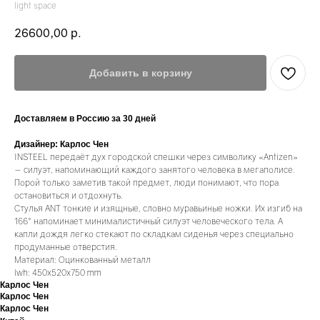
light space
26600,00
р.
Добавить в корзину
Доставляем в Россию за 30 дней
Дизайнер: Карлос Чен
INSTEEL передаёт дух городской спешки через символику «Antizen»
— силуэт, напоминающий каждого занятого человека в мегаполисе.
Порой только заметив такой предмет, люди понимают, что пора
остановиться и отдохнуть.
Стулья ANT тонкие и изящные, словно муравьиные ножки. Их изгиб на
166° напоминает минималистичный силуэт человеческого тела. А
капли дождя легко стекают по складкам сиденья через специально
продуманные отверстия.
Материал: Оцинкованный металл
lwh: 450x520x750 mm
Карлос Чен
Карлос Чен
Карлос Чен