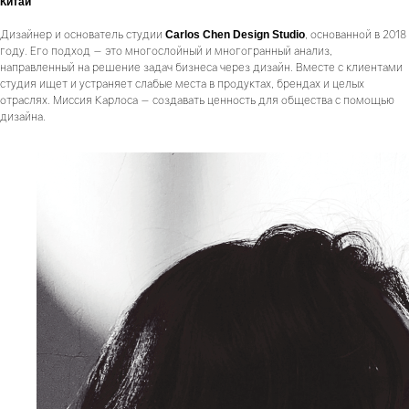
Китай
Дизайнер и основатель студии
, основанной в 2018
Carlos Chen Design Studio
году. Его подход — это многослойный и многогранный анализ,
направленный на решение задач бизнеса через дизайн. Вместе с клиентами
студия ищет и устраняет слабые места в продуктах, брендах и целых
отраслях. Миссия Карлоса — создавать ценность для общества с помощью
дизайна.