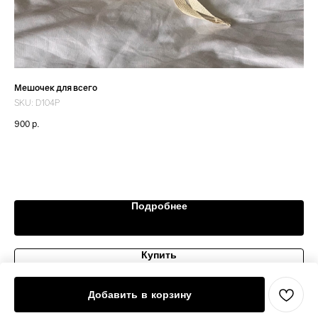
Мешочек для всего
Бар
SKU:
D104P
SK
900
р.
19 
Цв
Подробнее
Купить
Добавить в корзину