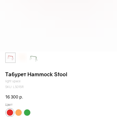
Табурет Hammock Stool
light space
SKU:
LS015R
16 300
р.
Цвет