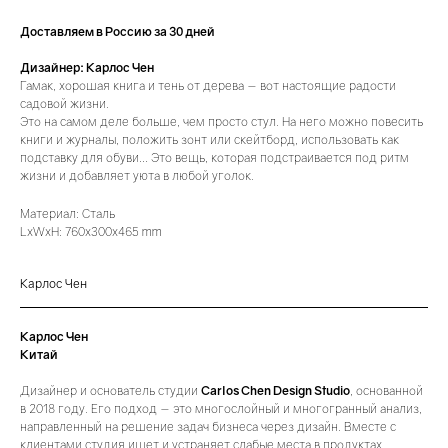
Доставляем в Россию за 30 дней
Дизайнер: Карлос Чен
Гамак, хорошая книга и тень от дерева — вот настоящие радости
садовой жизни.
Это на самом деле больше, чем просто стул. На него можно повесить
книги и журналы, положить зонт или скейтборд, использовать как
подставку для обуви… Это вещь, которая подстраивается под ритм
жизни и добавляет уюта в любой уголок.
Материал: Сталь
LxWxH: 760x300x465 mm
Карлос Чен
Карлос Чен
Китай
Дизайнер и основатель студии
Carlos Chen Design Studio
, основанной
в 2018 году. Его подход — это многослойный и многогранный анализ,
направленный на решение задач бизнеса через дизайн. Вместе с
клиентами студия ищет и устраняет слабые места в продуктах,